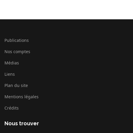
En la soutenant, que vous soyez particulier ou entreprise, vous
profitez d'un cadre fiscal avantageux.
Publications
Nos comptes
Médias
Liens
Plan du site
Mentions légales
Crédits
Nous trouver