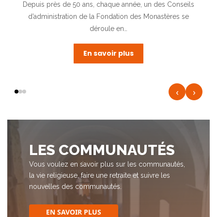
ls
Photo PY Rinquin Les travaux de sauvegarde lancés en
e
décembre 2019 ont duré deux ans En novembre 2018,
un large appel…
En savoir plus
‹
›
LES COMMUNAUTÉS
Vous voulez en savoir plus sur les communautés,
la vie religieuse, faire une retraite et suivre les
nouvelles des communautés.
EN SAVOIR PLUS